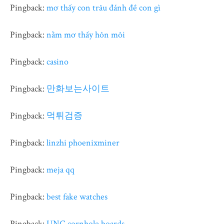
Pingback:
mơ thấy con trâu đánh đề con gì
Pingback:
nằm mơ thấy hôn môi
Pingback:
casino
Pingback:
만화보는사이트
Pingback:
먹튀검증
Pingback:
linzhi phoenixminer
Pingback:
meja qq
Pingback:
best fake watches
Pingback:
UNC cornhole boards